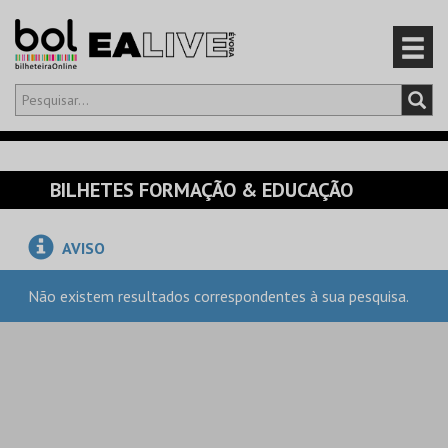
Olá,
iniciar sessão
PT
0
CARRINHO
BILHETES FORMAÇÃO & EDUCAÇÃO
EVENTOS
AVISO
CARTÕES
Não existem resultados correspondentes à sua pesquisa.
PRODUTOS