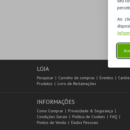
seu co
perceb
Ao cl
disp
Inform
Ace
LOJA
Pesquisar
Carrinho de compras
Eventos
Cartõe
Produtos
Livro de Reclamações
INFORMAÇÕES
Como Comprar
Privacidade & Segurança
Condições Gerais
Política de Cookies
FAQ
Pontos de Venda
Dados Pessoais