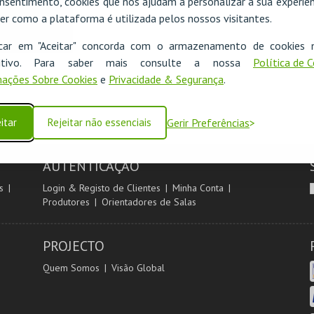
nsentimento, cookies que nos ajudam a personalizar a sua experiên
er como a plataforma é utilizada pelos nossos visitantes.
icar em "Aceitar" concorda com o armazenamento de cookies 
ositivo. Para saber mais consulte a nossa
Política de 
ações Sobre Cookies
e
Privacidade & Segurança
.
itar
Rejeitar não essenciais
Gerir Preferências
AUTENTICAÇÃO
s
Login & Registo de Clientes
Minha Conta
Produtores
Orientadores de Salas
PROJECTO
Quem Somos
Visão Global