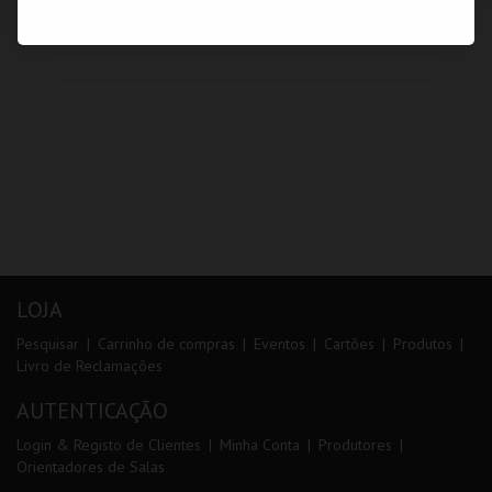
LOJA
Pesquisar
Carrinho de compras
Eventos
Cartões
Produtos
Livro de Reclamações
AUTENTICAÇÃO
Login & Registo de Clientes
Minha Conta
Produtores
Orientadores de Salas