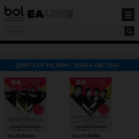
Olá,
iniciar sessão
PT
0
CARRINHO
QUINTA DE VALBOM / ADEGA CARTUXA
EVENTOS
CARTÕES
PRODUTOS
EA LIVE ÉVORA
EA LIVE ÉVORA