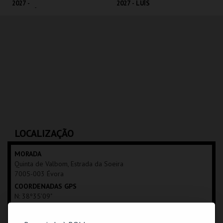
2027 -
2027 - LUÍS
RESISTÊNCIA
TRIGACHEIRO
ALENTEJO MAIOR
ÉVORA
ÉVORA
MAIS INFO
MAIS INFO
COMPRAR
COMPRAR
LOCALIZAÇÃO
MORADA
Quinta de Valbom, Estrada da Soeira
7005-003 Évora
COORDENADAS GPS
N: 38º35'09"
W: 07º55'10"