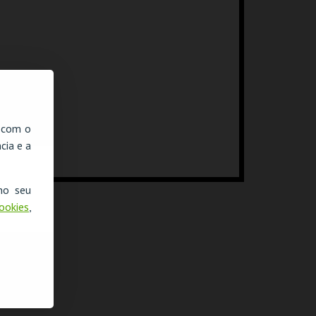
, com o
cia e a
no seu
Cookies
,