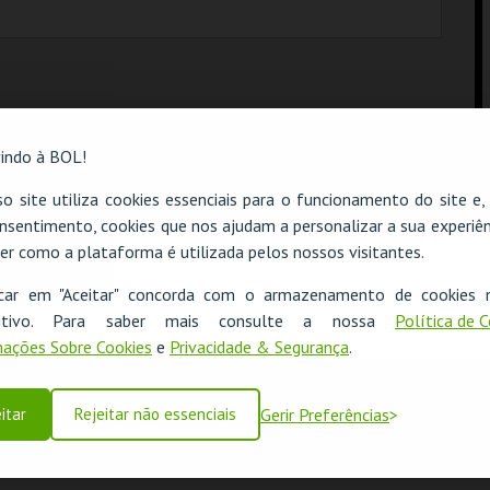
indo à BOL!
o site utiliza cookies essenciais para o funcionamento do site e
nsentimento, cookies que nos ajudam a personalizar a sua experiên
er como a plataforma é utilizada pelos nossos visitantes.
O evento escolhido não está disponível
icar em "Aceitar" concorda com o armazenamento de cookies 
OK
ositivo. Para saber mais consulte a nossa
Política de 
ações Sobre Cookies
e
Privacidade & Segurança
.
itar
Rejeitar não essenciais
Gerir Preferências