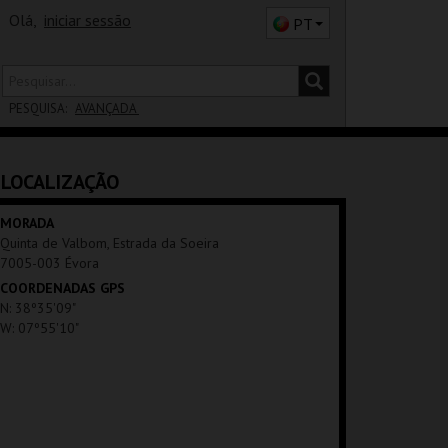
Olá,
iniciar sessão
PT
PESQUISA:
AVANÇADA
DISTRITO
LOCALIZAÇÃO
SALA
MORADA
Quinta de Valbom, Estrada da Soeira
7005-003 Évora
COORDENADAS GPS
N: 38º35'09"
W: 07º55'10"