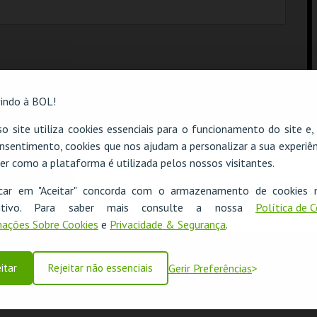
indo à BOL!
o site utiliza cookies essenciais para o funcionamento do site e
nsentimento, cookies que nos ajudam a personalizar a sua experiên
er como a plataforma é utilizada pelos nossos visitantes.
O evento escolhido não está disponível
icar em "Aceitar" concorda com o armazenamento de cookies 
OK
ositivo. Para saber mais consulte a nossa
Política de 
ações Sobre Cookies
e
Privacidade & Segurança
.
itar
Rejeitar não essenciais
Gerir Preferências