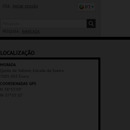
Olá,
iniciar sessão
PT
PESQUISA:
AVANÇADA
DISTRITO
LOCALIZAÇÃO
SALA
MORADA
Quinta de Valbom, Estrada da Soeira
7005-003 Évora
COORDENADAS GPS
N: 38º35'09"
W: 07º55'10"