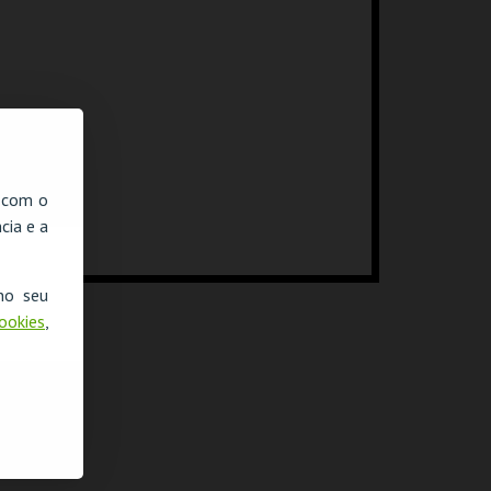
, com o
cia e a
no seu
Cookies
,