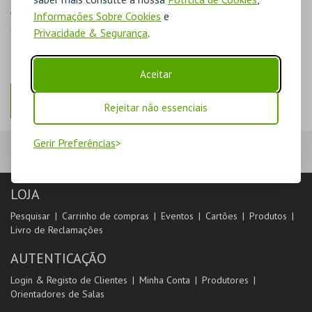
AINDA NÃO ESTOU REGISTADO
Informações Sobre Cookies
e
O registo na plataforma BOL permite-lhe acompanhar as suas
Privacidade & Segurança
.
compras na área de cliente.
Aceitar
REGISTAR
Rejeitar não essenciais
Gerir Preferências
LOJA
Pesquisar
Carrinho de compras
Eventos
Cartões
Produtos
Livro de Reclamações
AUTENTICAÇÃO
Login & Registo de Clientes
Minha Conta
Produtores
Orientadores de Salas