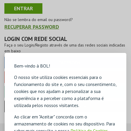
Não se lembra do email ou password?
RECUPERAR PASSWORD
LOGIN COM REDE SOCIAL
Faça o seu Login/Registo através de uma das redes sociais indicadas
em baixo
FACEBOOK
Bem-vindo à BOL!
O nosso site utiliza cookies essenciais para o
GOOGLE
funcionamento do site e, com o seu consentimento,
cookies que nos ajudam a personalizar a sua
MICROSOFT
experiência e a perceber como a plataforma é
utilizada pelos nossos visitantes.
Iniciar sessão com a Apple
Ao clicar em "Aceitar" concorda com o
armazenamento de cookies no seu dispositivo. Para
saber mais consulte a nossa
Política de Cookies
,